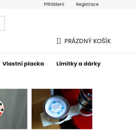
Přihlášení
Registrace
oží
Doprava a platba
Reklamace
Podmínky ochr
PRÁZDNÝ KOŠÍK
NÁKUPNÍ
KOŠÍK
Vlastní placka
Limitky a dárky
Kontakt