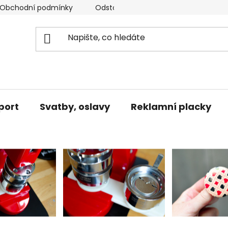
Obchodní podmínky
Odstoupení od smlouvy / vrácení zb
port
Svatby, oslavy
Reklamní placky
lisí