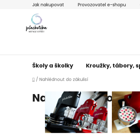
Přejít
Jak nakupovat
Provozovatel e-shopu
na
obsah
Školy a školky
Kroužky, tábory, s
Domů
/
Nahlédnout do zákulisí
Nahlédnout do záku