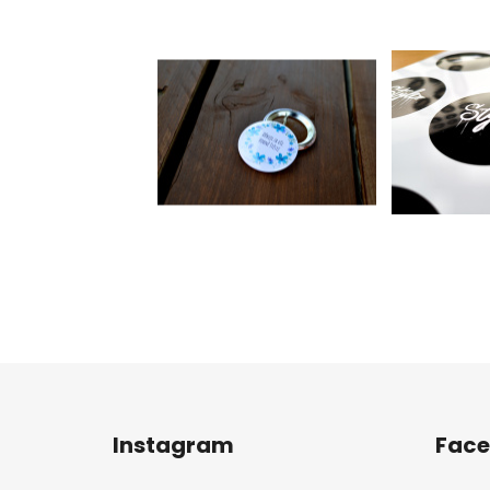
Z
á
Instagram
Fac
p
a