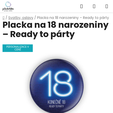
Přejít
Hledat
NÁKUP
na
obsah
KOŠÍK
Domů
/
Svatby, oslavy
/
Placka na 18 narozeniny – Ready to párty
Placka na 18 narozeniny
– Ready to párty
PERSONALIZACE V
CENĚ