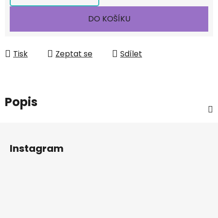
DO KOŠÍKU
Tisk
Zeptat se
Sdílet
Popis
Z
á
Instagram
p
a
t
í