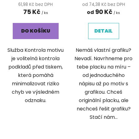
61,98 Kč bez DPH
od 74,38 Kč bez DPH
75 Kč
90 Kč
od
/ ks
/ ks
DO KOŠÍKU
DETAIL
Služba Kontrola motivu
Nemáš vlastní grafiku?
je volitelná kontrola
Nevadí. Navrhneme pro
podkladů před tiskem,
tebe placku na míru –
která pomáhá
od jednoduchého
minimalizovat riziko
nápisu až po motiv s
chyb ve výsledném
grafikou. Chceš
odznaku.
originální placku, ale
nechceš řešit grafiku?
Stačí nám...