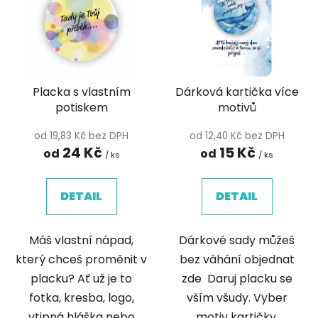
p
í
i
p
s
r
p
o
r
d
Placka s vlastním
Dárková kartička více
o
u
potiskem
motivů
d
k
u
t
od 19,83 Kč bez DPH
od 12,40 Kč bez DPH
k
ů
24 Kč
15 Kč
od
od
/ ks
/ ks
t
ů
DETAIL
DETAIL
Máš vlastní nápad,
Dárkové sady můžeš
který chceš proměnit v
bez váhání objednat
placku? Ať už je to
zde Daruj placku se
fotka, kresba, logo,
vším všudy. Vyber
vtipná hláška nebo
motiv kartičky,