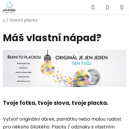
Přejít
Hledat
NÁKUP
na
obsah
KOŠÍK
Domů
/
Vlastní placka
Máš vlastní nápad?
Tvoje fotka, tvoje slova, tvoje placka.
Vytvoř originální dárek, památku nebo malou radost
pro někoho blízkého. Placky / odznaky s vlastním