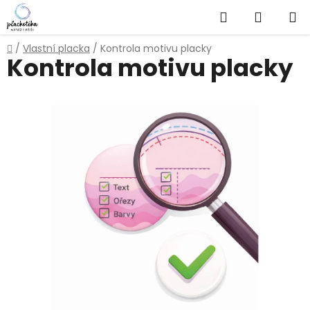
Přejít
Hledat
NÁKUP
na
obsah
KOŠÍK
Domů
/
Vlastní placka
/
Kontrola motivu placky
Kontrola motivu placky