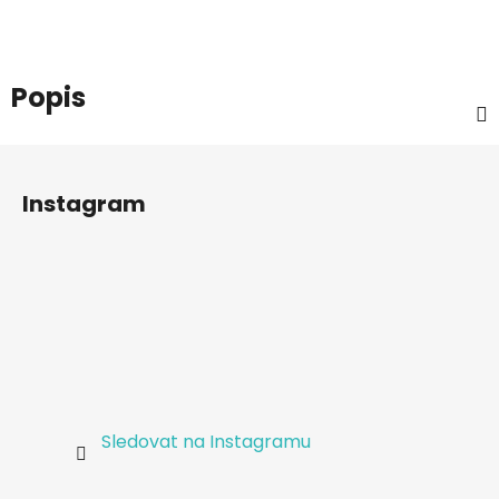
Popis
Z
á
Instagram
p
a
t
í
Sledovat na Instagramu