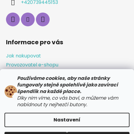
+420739445153
Informace pro vás
Jak nakupovat
Provozovatel e-shopu
Obchodní podmínky
Používáme cookies, aby naše stránky
Odstoupení od smlouvy / vrácení zboží
fungovaly stejně spolehlivě jako zavírací
špendlík na každé placce.
Doprava a platba
Díky nim víme, co vás baví, a můžeme vám
Reklamace
nabídnout ty nejhezčí butony.
Podmínky ochrany osobních údajů
Nastavení
Vytvořil Shoptet