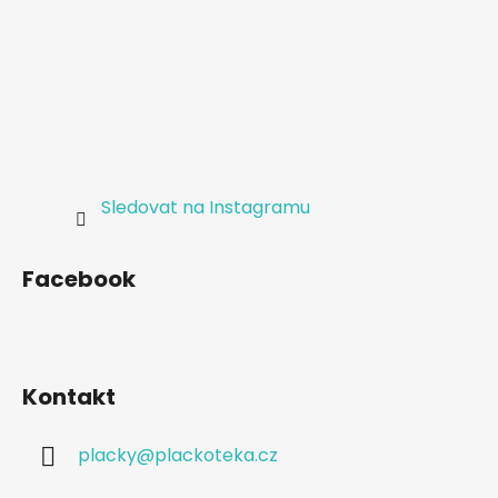
a
t
í
Sledovat na Instagramu
Facebook
Kontakt
placky
@
plackoteka.cz