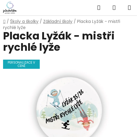
Přejít
Hledat
NÁKUP
na
obsah
KOŠÍK
Domů
/
Školy a školky
/
Základní školy
/
Placka Lyžák - mistři
rychlé lyže
Placka Lyžák - mistři
rychlé lyže
PERSONALIZACE V
CENĚ