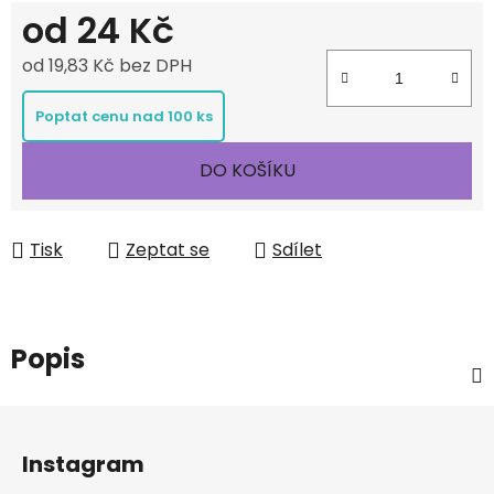
od
24 Kč
od
19,83 Kč
bez DPH
Měrná cena:
Poptat cenu nad 100 ks
DO KOŠÍKU
Tisk
Zeptat se
Sdílet
Popis
Z
á
Instagram
p