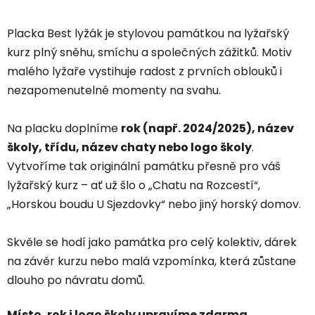
Placka Best lyžák je stylovou památkou na lyžařský
kurz plný sněhu, smíchu a společných zážitků. Motiv
malého lyžaře vystihuje radost z prvních oblouků i
nezapomenutelné momenty na svahu.
Na placku doplníme
rok (např. 2024/2025), název
školy, třídu, název chaty nebo logo školy
.
Vytvoříme tak originální památku přesně pro váš
lyžařský kurz – ať už šlo o „Chatu na Rozcestí“,
„Horskou boudu U Sjezdovky“ nebo jiný horský domov.
Skvěle se hodí jako památka pro celý kolektiv, dárek
na závěr kurzu nebo malá vzpomínka, která zůstane
dlouho po návratu domů.
Místo, rok i logo školy upravíme zdarma.