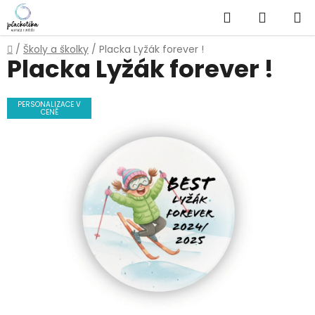
Přejít
Hledat
NÁKUP
na
obsah
KOŠÍK
Domů
/
Školy a školky
/
Placka Lyžák forever !
Placka Lyžák forever !
PERSONALIZACE V
CENĚ