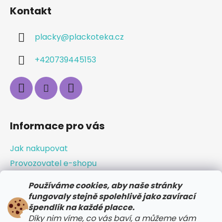
Kontakt
placky
@
plackoteka.cz
+420739445153
Informace pro vás
Jak nakupovat
Provozovatel e-shopu
Obchodní podmínky
Používáme cookies, aby naše stránky
Odstoupení od smlouvy / vrácení zboží
fungovaly stejně spolehlivě jako zavírací
špendlík na každé placce.
Doprava a platba
Díky nim víme, co vás baví, a můžeme vám