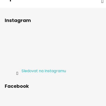
Z
á
Instagram
p
a
t
í
Sledovat na Instagramu
Facebook