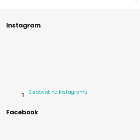
Z
á
Instagram
p
a
t
í
Sledovat na Instagramu
Facebook