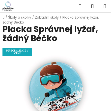
Přejít
Hledat
NÁKUP
na
obsah
KOŠÍK
Domů
/
Školy a školky
/
Základní školy
/
Placka Správnej lyžař,
žádný Béčko
Placka Správnej lyžař,
žádný Béčko
PERSONALIZACE V
CENĚ