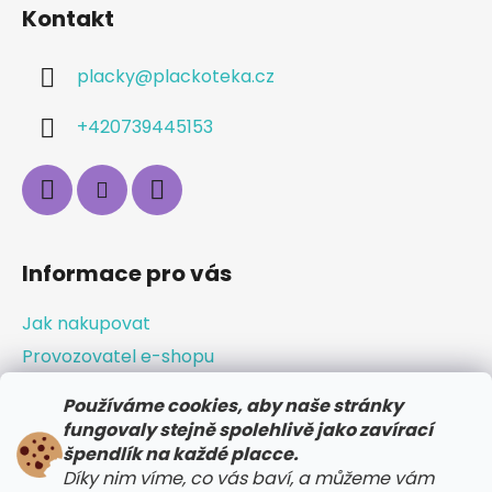
Kontakt
placky
@
plackoteka.cz
+420739445153
Informace pro vás
Jak nakupovat
Provozovatel e-shopu
Obchodní podmínky
Používáme cookies, aby naše stránky
Odstoupení od smlouvy / vrácení zboží
fungovaly stejně spolehlivě jako zavírací
špendlík na každé placce.
Doprava a platba
Díky nim víme, co vás baví, a můžeme vám
Reklamace